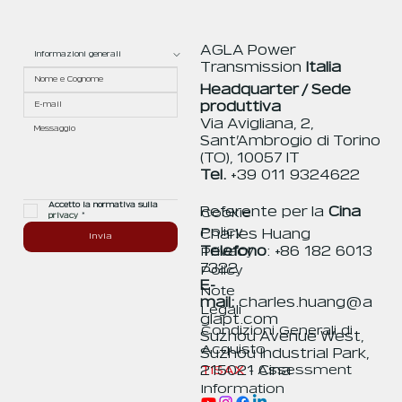
AGLA Power
Transmission
Italia
Headquarter / Sede
produttiva
Via Avigliana, 2,
Sant’Ambrogio di Torino
(TO), 10057 IT
Tel.
+39 011 9324622
Accetto la normativa sulla 
Referente per la
Cina
Cookie
privacy
*
Policy
Charles Huang
Invia
Telefono
: +86 182 6013
Privacy
7322
Policy
E-
Note
mail:
charles.huang@a
Legali
glapt.com
Condizioni Generali di
Suzhou Avenue West,
Acquisto
Suzhou Industrial Park,
TISAX
- Assessment
215021 Cina
Information