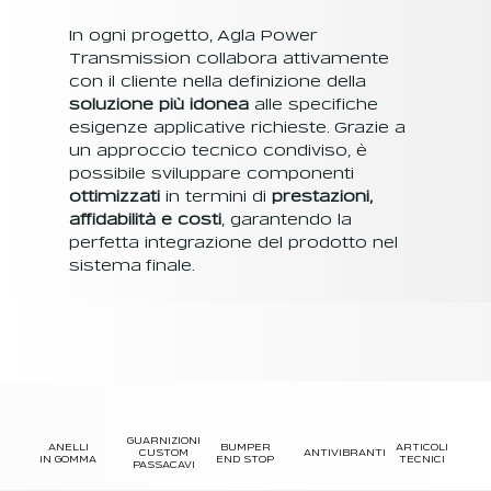
In ogni progetto, Agla Power
Transmission collabora attivamente
con il cliente nella definizione della
soluzione più idonea
alle specifiche
esigenze applicative richieste. Grazie a
un approccio tecnico condiviso, è
possibile sviluppare componenti
ottimizzati
in termini di
prestazioni,
affidabilità e costi
, garantendo la
perfetta integrazione del prodotto nel
sistema finale.
GUARNIZIONI
BUMPER
ANELLI
ARTICOLI
CUSTOM
ANTIVIBRANTI
END STOP
IN GOMMA
TECNICI
PASSACAVI