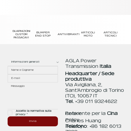
GUARNIZIONI
BUMPER
ARTICOLI
ARTICOLI
CUSTOM
ANTIVIBRANTI
END STOP
MOTO
TECNICI
PASSACAVI
AGLA Power
Transmission
Italia
Headquarter / Sede
produttiva
Via Avigliana, 2,
Sant’Ambrogio di Torino
(TO), 10057 IT
Tel.
+39 011 9324622
Accetto la normativa sulla 
Referente per la
Cina
Cookie
privacy
*
Policy
Charles Huang
Invia
Telefono
: +86 182 6013
Privacy