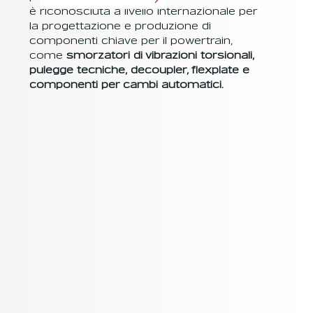
troppo
è riconosciuta a livello internazionale per
elevate.
la progettazione e produzione di
Gli
componenti chiave per il powertrain,
smorzatori
come
smorzatori di vibrazioni torsionali,
viscosi
pulegge tecniche, decoupler, flexplate e
equipaggian
componenti per cambi automatici.
o i motori
a
elevate
performanc
e
, in cui
l’elemento
smorzante
non è la
gomma, ma
un
olio
siliconico
ch
e
garantisce u
na migliore
resistenza
alle alte
temperature