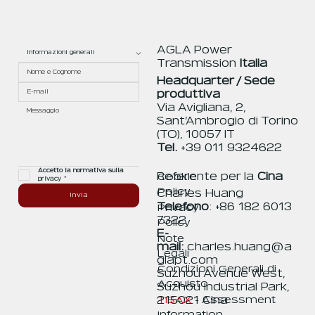
AGLA Power
Transmission
Italia
Headquarter / Sede
produttiva
Via Avigliana, 2,
Sant’Ambrogio di Torino
(TO), 10057 IT
Tel.
+39 011 9324622
Accetto la normativa sulla 
Referente per la
Cina
Cookie
privacy
*
Policy
Charles Huang
Invia
Telefono
: +86 182 6013
Privacy
7322
Policy
E-
Note
mail:
charles.huang@a
Legali
glapt.com
Condizioni Generali di
Suzhou Avenue West,
Acquisto
Suzhou Industrial Park,
TISAX
- Assessment
215021 Cina