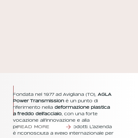
Name
20$
Product
Name
20$
Fondata nel 1977 ad Avigliana (TO),
AGLA
Power Transmission
è un punto di
riferimento nella
deformazione plastica
a freddo dell’acciaio
, con una forte
vocazione all’innovazione e alla
personalizzazione dei prodotti. L’azienda
READ MORE
è riconosciuta a livello internazionale per