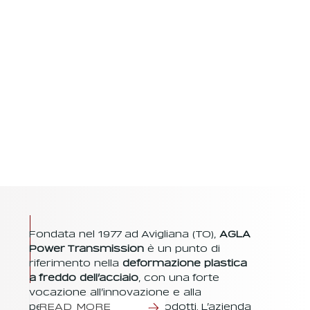
produzione
di
smorzatori
Accetto la normativa sulla 
privacy
*
in gomma
e
Invia
smorzatori
viscosi
.
La
differenza?
Gli
smorzatori
in gomma
sono perfetti
su motori
di
cilindrata
r
Fondata nel 1977 ad Avigliana (TO),
AGLA
elativament
Power Transmission
è un punto di
e
piccola
e
riferimento nella
deformazione plastica
che non
a freddo dell’acciaio
, con una forte
lavorano a
vocazione all’innovazione e alla
temperature
personalizzazione dei prodotti. L’azienda
READ MORE