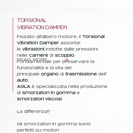
TORSIONAL
VIBRATION DAMPER
Fissato all’albero motore, il
Torsional
Vibration Damper
assorbe
le
vibrazioni
indotte dalle pressioni
nelle
camere
di
scoppio
.
READ MORE
Fondamentale per preservare la
funzionalità e la vita del
principale
organo
di
trasmissione
dell’
auto
.
AGLA
è specializzata nella produzione
di
smorzatori in gomma
e
smorzatori viscosi
.
La differenza?
Gli smorzatori in gomma sono
perfetti su motori