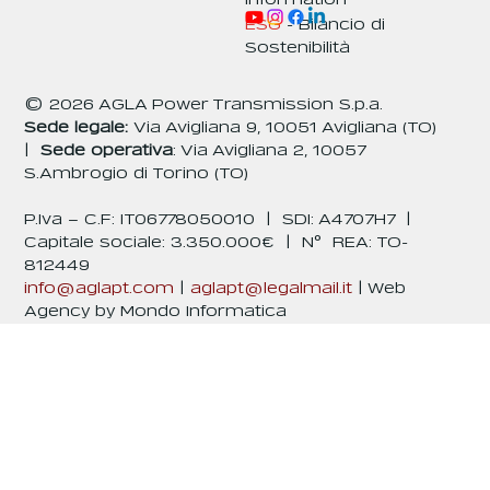
Information
ESG
- Bilancio di
Sostenibilità
© 2026 AGLA Power Transmission S.p.a.
Sede legale:
Via Avigliana 9, 10051 Avigliana (TO)
|
Sede operativa
: Via Avigliana 2, 10057
S.Ambrogio di Torino (TO)
P.Iva – C.F: IT06778050010 | SDI: A4707H7 |
Capitale sociale: 3.350.000€ | N° REA: TO-
812449
info@aglapt.com
|
aglapt@legalmail.it
|
Web
Agency by
Mondo Informatica