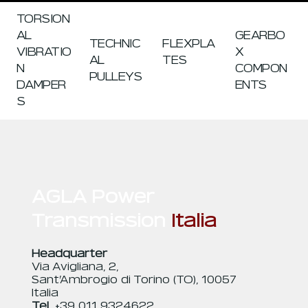
TORSION
GEARBO
AL
TECHNIC
FLEXPLA
X
VIBRATIO
AL
TES
COMPON
N
PULLEYS
ENTS
DAMPER
S
AGLA Power
Transmission
Italia
Headquarter
Via Avigliana, 2,
Sant’Ambrogio di Torino (TO), 10057
Italia
Tel.
+39 011 9324622