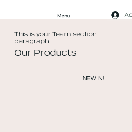
Ac
Menu
This is your Team section
paragraph.
Our Products
NEW IN!
Product
Name
20$
Product
Name
20$
Product