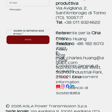
produttiva
Via Avigliana, 2,
Sant’Ambrogio di Torino
(TO), 10057 IT
Tel.
+39 011 9324622
Accetto la normativa sulla 
Referente per la
Cina
Cookie
privacy
*
Policy
Charles Huang
Invia
Telefono
: +86 182 6013
Privacy
7322
Policy
E-
Note
mail:
charles.huang@a
Legali
glapt.com
Condizioni Generali di
Suzhou Avenue West,
Acquisto
Suzhou Industrial Park,
TISAX
- Assessment
215021 Cina
Information
ESG
- Bilancio di
Sostenibilità
© 2026 AGLA Power Transmission S.p.a.
Sede legale:
Via Avigliana 9, 10051 Avigliana (TO)