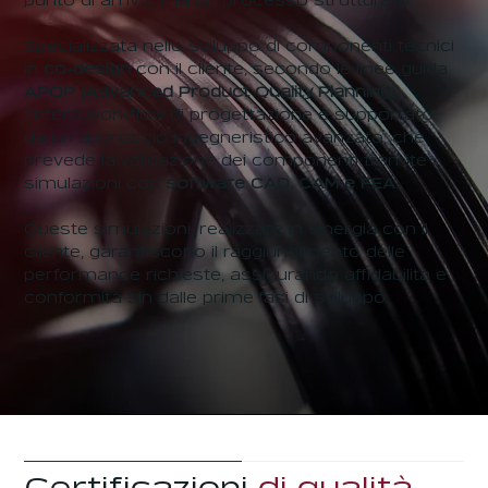
punto di arrivo, ma un processo strutturato.
Specializzata nello sviluppo di componenti tecnici
in
co-design
con il cliente, secondo le linee guida
APQP
(Advanced Product Quality Planning)
,
l'intero workflow di progettazione è supportato
da un approccio ingegneristico avanzato, che
prevede la validazione dei componenti tramite
simulazioni con
software CAD, CAM e FEA
.
Queste simulazioni, realizzate in sinergia con il
cliente, garantiscono il raggiungimento delle
performance richieste, assicurando affidabilità e
conformità sin dalle prime fasi di sviluppo.