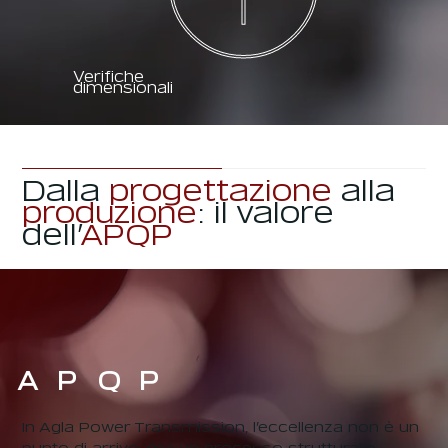
Verifiche
dimensionali
Dalla
progettazione
alla
produzione
: il valore
dell’
APQP
Q
P
A
P
In Agla Power Transmission, l’eccellenza non è un